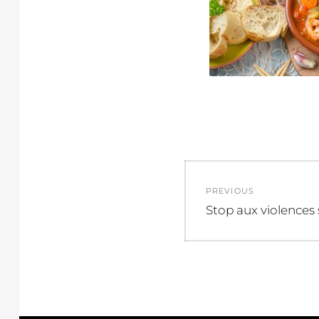
Navigation
PREVIOUS
de
Previous
Stop aux violences 
post:
l’article