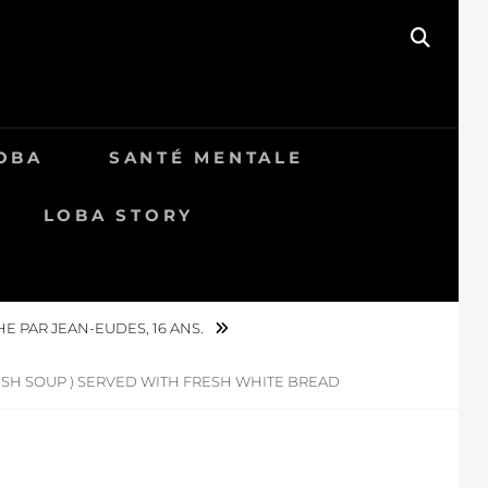
SEAR
OBA
SANTÉ MENTALE
LOBA STORY
E PAR JEAN-EUDES, 16 ANS.
SH SOUP ) SERVED WITH FRESH WHITE BREAD