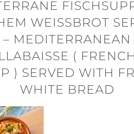
TERRANE FISCHSUPP
HEM WEISSBROT SERV
MEDITERRANEAN B
LABAISSE ( FRENCH F
 ) SERVED WITH FRE
HITE BREAD