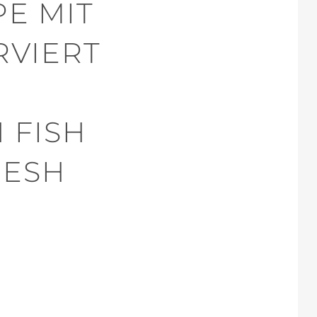
E MIT
IERT –
ISH S
SH W