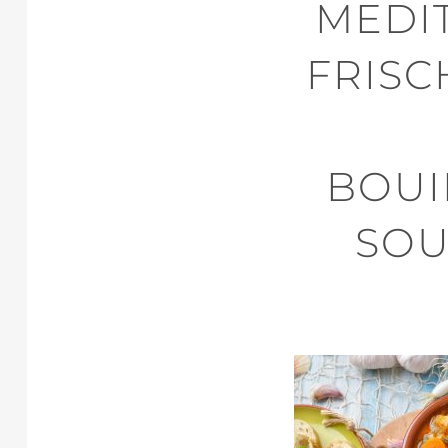
MEDI
FRISC
OUIL
OUP