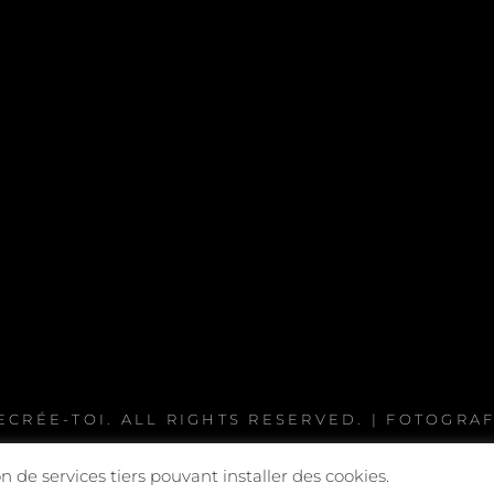
ECRÉE-TOI
. ALL RIGHTS RESERVED. | FOTOGRA
n de services tiers pouvant installer des cookies.