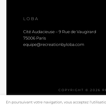
LOBA
Cité Audacieuse – 9 Rue de Vaugirard
75006 Paris
equipe@recreationbyloba.com
COPYRIGHT © 2026
R
En poursuivant votre navigation, vous acceptez l'utilisatio