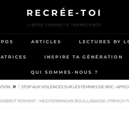
RECRÉE-TOI
LIBÈRE CONNECTE TRANSCENDE
OPOS
ARTICLES
LECTURES BY L
ATRICES
INSPIRE TA GÉNÉRATION
QUI SOMMES-NOUS ?
ATION
/
STOP AUX VIOLENCES SUR LES FEMMES DE RDC - AFFICH
SSBROT SERVIERT – MEDITERRANEAN BOUILLABAISSE ( FRENCH FI