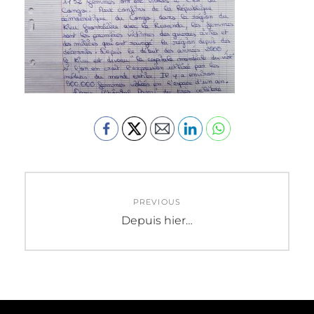
Navigation
PREVIOUS
de
Previous
Depuis hier…
post:
l’article