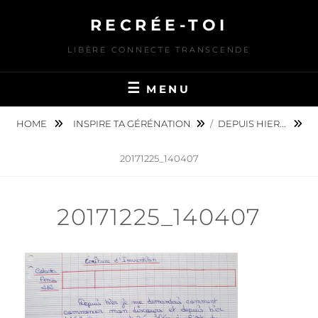
Skip
RECRÉE-TOI
to
content
LIBÈRE CONNECTE TRANSCENDE
MENU
HOME
INSPIRE TA GÉRÉNATION
/
DEPUIS HIER...
20171225_140407
20171225_140407