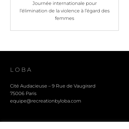
de
Previous
Journée internationale pour
post:
l’élimination de la violence à l’égard des
l’article
femmes
LOBA
Cité Audacieuse – 9 Rue de Vaugirard
75006 Paris
equipe@recreationbyloba.com