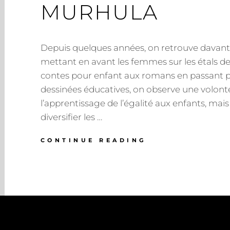
MURHULA
Depuis quelques années, on retrouve davan
mettant en avant les femmes sur les étals de l
contes pour enfant aux romans en passant p
dessinées éducatives, on observe une volont
l’apprentissage de l’égalité aux enfants, ma
diversifier les …
AMOURS
CONTINUE READING
SILENCIÉES
:
REPENSER
LA
RÉVOLUTION
AMOUREUSE
DEPUIS
LES