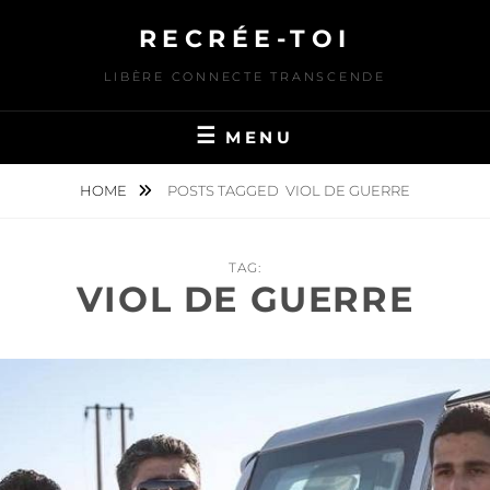
Skip
RECRÉE-TOI
to
content
LIBÈRE CONNECTE TRANSCENDE
MENU
HOME
POSTS TAGGED
VIOL DE GUERRE
TAG:
VIOL DE GUERRE