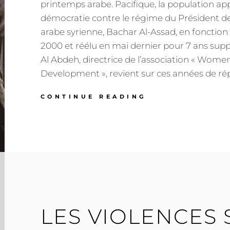
printemps arabe. Pacifique, la population app
démocratie contre le régime du Président d
arabe syrienne, Bachar Al-Assad, en fonction d
2000 et réélu en mai dernier pour 7 ans sup
Al Abdeh, directrice de l’association « Wom
Development », revient sur ces années de rép
EN
CONTINUE READING
SYRIE,
LES
VIOLENCES
INCESSANTES
DU
RÉGIME
SUR
SA
POPULATION
LES VIOLENCES