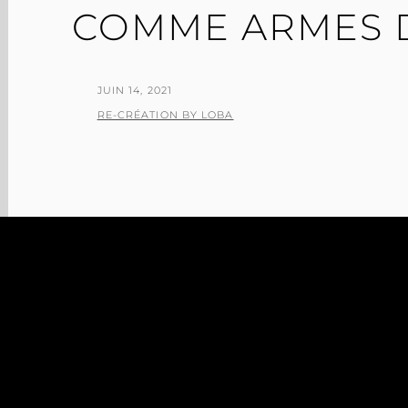
COMME ARMES 
POSTED
JUIN 14, 2021
ON
BY
RE-CRÉATION BY LOBA